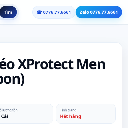
Tìm
☎ 0776.77.6661
Zalo 0776.77.6661
héo XProtect Men
bon)
ố lượng tồn
Tình trạng
 Cái
Hết hàng