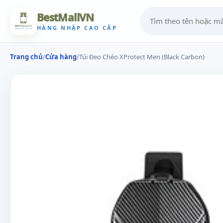
BestMallVN
HÀNG NHẬP CAO CẤP
Trang chủ
/
Cửa hàng
/
Túi Đeo Chéo XProtect Men (Black Carbon)