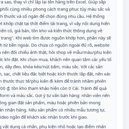
sao, thay vì chỉ lặp lại tên hàng trên Excel. Giúp sắp
 phối cùng nhiều phong cách trang phục tùy màu sắc và
ch thước và số ngăn để chọn đúng nhu cầu. Hệ thống
khớp chặt tại thời điểm tải trang, vì vậy nội dung hiện
iện có, giá bán, tồn kho và kiến thức thông dụng về
i trang". Khi web tìm được nguồn khớp hơn, phần này sẽ
h từ bên ngoài. Do chưa có nguồn ngoài đủ rõ, website
h nên đối chiếu ảnh thật, hỏi shop về mẫu/màu/phụ kiện
ước khi đặt. Khi chọn mua, khách nên quan tâm các yếu tố
ăn, dây đeo, khóa kéo/nút bấm, màu sắc. Với các sản
 sạc, chất liệu đặc biệt hoặc kích thước lắp đặt, nên xác
h thước thực tế/phụ kiện đi kèm để tránh nhầm phiên
000 ₫; tồn kho tham khảo hiện còn 0 Cái. Tránh để quá
iữ form và màu sắc. Gợi ý tư vấn bán hàng: nhân viên nên
hông gian đặt sản phẩm, màu hoặc phiên bản mong
ần nhận hàng. Nếu sản phẩm có nhiều mẫu tương tự,
ideo ngắn để khách xác nhận trước khi giao.
g vật dụng cá nhân, phụ kiện nhỏ hoặc tạo điểm nhấn