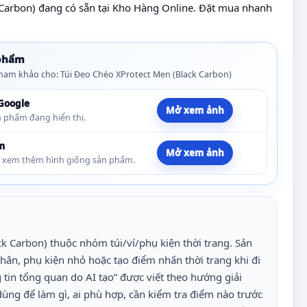
 Carbon) đang có sẵn tại Kho Hàng Online. Đặt mua nhanh
 phẩm
am khảo cho: Túi Đeo Chéo XProtect Men (Black Carbon)
 Google
Mở xem ảnh
 phẩm đang hiển thị.
m
Mở xem ảnh
h xem thêm hình giống sản phẩm.
k Carbon) thuộc nhóm túi/ví/phụ kiện thời trang. Sản
ân, phụ kiện nhỏ hoặc tạo điểm nhấn thời trang khi đi
g tin tổng quan do AI tạo” được viết theo hướng giải
ùng để làm gì, ai phù hợp, cần kiểm tra điểm nào trước