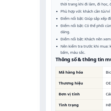
thời trang khi đi làm, đi học, đ
Phù hợp với: khách cần túi/ví
Điểm nổi bật: Giúp sắp xếp đ
Điểm nổi bật: Có thể phối cù
dáng.
Điểm nổi bật: Khách nên xem
Nên kiểm tra trước khi mua: k
bấm, màu sắc.
Thông số & thông tin 
Mã hàng hóa
Bi
Thương hiệu
O
Đơn vị tính
Cái
Tình trạng
Hế