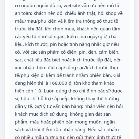
có nguồn ngoài đủ rõ, website vẫn ưu tiên mô tả
an toàn: khách nên đối chiếu ảnh thật, hỏi shop về
mẫu/màu/phụ kiện và kiểm tra thông số thực tế
trước khi đặt. Khi chọn mua, khách nên quan tâm
các yếu tố như số ngăn, kiểu chia ngày/giờ, chất
liệu, kích thước, pin hoặc tính năng nhắc giờ nếu
có. Với các sản phẩm có điện, pin, đèn, cảm biến,
sạc, chất liệu đặc biệt hoặc kích thước lắp đặt, nên
xác nhận thêm điện áp/cổng sạc/kích thước thực
tế/phụ kiện đi kèm để tránh nhầm phiên bản. Giá
đang hiển thị là 168.000 ₫; tồn kho tham khảo
hiện còn 1 0. Luôn dùng theo chỉ định bác sĩ/dược
sĩ; hộp chỉ hỗ trợ sắp xếp, không thay thế hướng
dẫn y tế. Gợi ý tư vấn bán hàng: nhân viên nên hỏi
khách mục đích sử dụng, không gian đặt sản
phẩm, màu hoặc phiên bản mong muốn, ngân
sách và thời điểm cần nhận hàng. Nếu sản phẩm
có nhiều mẫu tương tự, nên gửi thêm ảnh thực tế