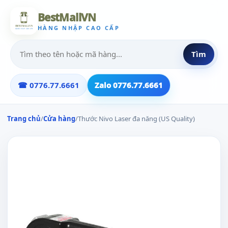
BestMallVN
HÀNG NHẬP CAO CẤP
Tìm
☎ 0776.77.6661
Zalo 0776.77.6661
Trang chủ
/
Cửa hàng
/
Thước Nivo Laser đa năng (US Quality)