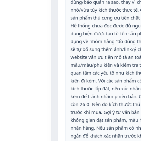
dùng/bảo quản ra sao, thay vì ch
nhỏ/vừa tùy kích thước thực tế.
sản phẩm thú cưng ưu tiên chất 
Hệ thống chưa đọc được đủ nguồn 
dung hiện được tạo từ tên sản p
dụng về nhóm hàng "đồ dùng th
sẽ tự bổ sung thêm ảnh/link/ý c
website vẫn ưu tiên mô tả an toà
mẫu/màu/phụ kiện và kiểm tra th
quan tâm các yếu tố như kích th
kiện đi kèm. Với các sản phẩm có 
kích thước lắp đặt, nên xác nhậ
kèm để tránh nhầm phiên bản. Gi
còn 26 0. Nên đo kích thước thú 
trước khi mua. Gợi ý tư vấn bán
không gian đặt sản phẩm, màu 
nhận hàng. Nếu sản phẩm có nhi
ngắn để khách xác nhận trước kh