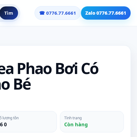
Tìm
☎ 0776.77.6661
Zalo 0776.77.6661
a Phao Bơi Có
ho Bé
ố lượng tồn
Tình trạng
6 0
Còn hàng