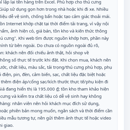
ỉ lặp lại tên hàng trên Excel. Phù hợp cho thú cưng
 Giúp sử dụng gọn hơn trong nhà hoặc khi đi xe. Nhiều
liệu dễ vệ sinh, chống bẩn hoặc tạo cảm giác thoải mái.
Internet khớp chặt tại thời điểm tải trang, vì vậy nội
hẩm, ảnh hiện có, giá bán, tồn kho và kiến thức thông
ú cưng". Khi web tìm được nguồn khớp hơn, phần này
hính từ bên ngoài. Do chưa có nguồn ngoài đủ rõ,
n: khách nên đối chiếu ảnh thật, hỏi shop về
ông số thực tế trước khi đặt. Khi chọn mua, khách nên
ước, chất liệu, màu sắc, tải trọng/thú cưng phù hợp, phụ
điện, pin, đèn, cảm biến, sạc, chất liệu đặc biệt hoặc
n thêm điện áp/cổng sạc/kích thước thực tế/phụ kiện đi
á đang hiển thị là 195.000 ₫; tồn kho tham khảo hiện
cưng và kiểm tra chất liệu có dễ vệ sinh hay không
 hàng: nhân viên nên hỏi khách mục đích sử dụng,
hoặc phiên bản mong muốn, ngân sách và thời điểm cần
ều mẫu tương tự, nên gửi thêm ảnh thực tế hoặc video
i giao.