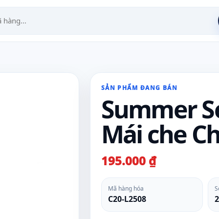
SẢN PHẨM ĐANG BÁN
Summer Se
Mái che C
195.000 ₫
Mã hàng hóa
S
C20-L2508
2