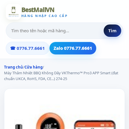
BestMallVN
HÀNG NHẬP CAO CẤP
Tìm
☎ 0776.77.6661
Zalo 0776.77.6661
Trang chủ
/
Cửa hàng
/
Máy Thâm Nhiệt BBQ Không Dây VKThermo™ Pro3 APP Smart (đạt
chuẩn UKCA, RoHS, FDA, CE...) 274-25