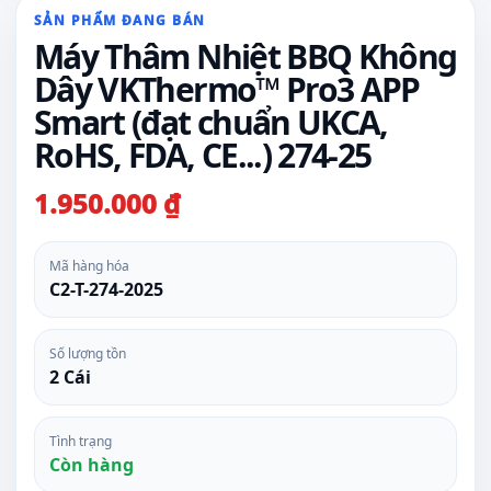
SẢN PHẨM ĐANG BÁN
Máy Thâm Nhiệt BBQ Không
Dây VKThermo™ Pro3 APP
Smart (đạt chuẩn UKCA,
RoHS, FDA, CE...) 274-25
1.950.000 ₫
Mã hàng hóa
C2-T-274-2025
Số lượng tồn
2 Cái
Tình trạng
Còn hàng