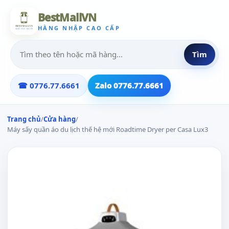
BestMallVN
HÀNG NHẬP CAO CẤP
Tìm
☎ 0776.77.6661
Zalo 0776.77.6661
Trang chủ
/
Cửa hàng
/
Máy sấy quần áo du lịch thế hệ mới Roadtime Dryer per Casa Lux3