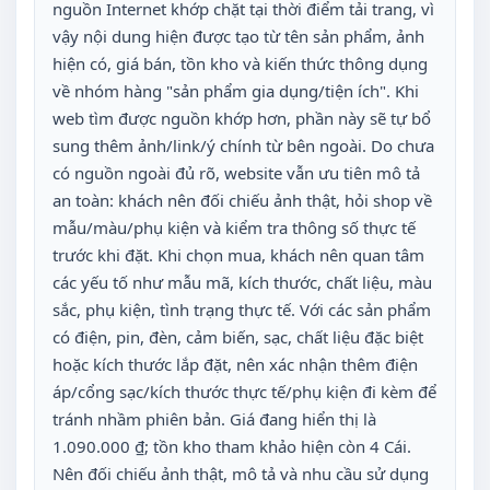
nguồn Internet khớp chặt tại thời điểm tải trang, vì
vậy nội dung hiện được tạo từ tên sản phẩm, ảnh
hiện có, giá bán, tồn kho và kiến thức thông dụng
về nhóm hàng "sản phẩm gia dụng/tiện ích". Khi
web tìm được nguồn khớp hơn, phần này sẽ tự bổ
sung thêm ảnh/link/ý chính từ bên ngoài. Do chưa
có nguồn ngoài đủ rõ, website vẫn ưu tiên mô tả
an toàn: khách nên đối chiếu ảnh thật, hỏi shop về
mẫu/màu/phụ kiện và kiểm tra thông số thực tế
trước khi đặt. Khi chọn mua, khách nên quan tâm
các yếu tố như mẫu mã, kích thước, chất liệu, màu
sắc, phụ kiện, tình trạng thực tế. Với các sản phẩm
có điện, pin, đèn, cảm biến, sạc, chất liệu đặc biệt
hoặc kích thước lắp đặt, nên xác nhận thêm điện
áp/cổng sạc/kích thước thực tế/phụ kiện đi kèm để
tránh nhầm phiên bản. Giá đang hiển thị là
1.090.000 ₫; tồn kho tham khảo hiện còn 4 Cái.
Nên đối chiếu ảnh thật, mô tả và nhu cầu sử dụng