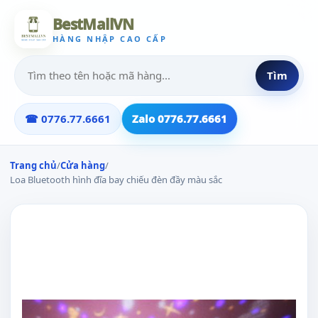
BestMallVN
HÀNG NHẬP CAO CẤP
Tìm
☎ 0776.77.6661
Zalo 0776.77.6661
Trang chủ
/
Cửa hàng
/
Loa Bluetooth hình đĩa bay chiếu đèn đầy màu sắc