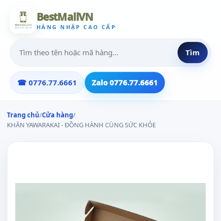
BestMallVN
HÀNG NHẬP CAO CẤP
Tìm
☎ 0776.77.6661
Zalo 0776.77.6661
Trang chủ
/
Cửa hàng
/
KHĂN YAWARAKAI - ĐỒNG HÀNH CÙNG SỨC KHỎE