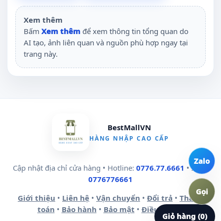
Xem thêm
Bấm
Xem thêm
để xem thông tin tổng quan do
AI tạo, ảnh liên quan và nguồn phù hợp ngay tại
trang này.
BestMallVN
HÀNG NHẬP CAO CẤP
Zalo
Cập nhật địa chỉ cửa hàng • Hotline:
0776.77.6661
• Zalo:
0776776661
Gọi
Giới thiệu
•
Liên hệ
•
Vận chuyển
•
Đổi trả
•
Thanh
toán
•
Bảo hành
•
Bảo mật
•
Điều khoản
Giỏ hàng (0)