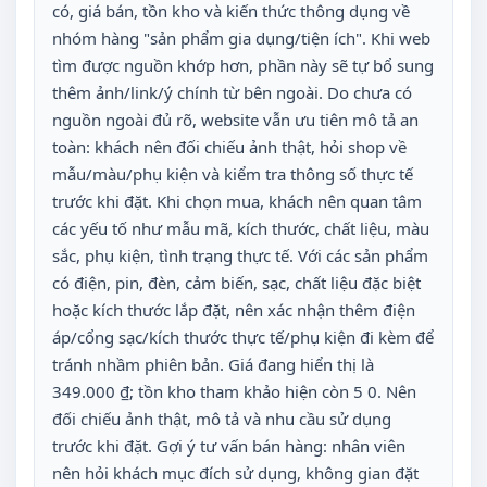
có, giá bán, tồn kho và kiến thức thông dụng về
nhóm hàng "sản phẩm gia dụng/tiện ích". Khi web
tìm được nguồn khớp hơn, phần này sẽ tự bổ sung
thêm ảnh/link/ý chính từ bên ngoài. Do chưa có
nguồn ngoài đủ rõ, website vẫn ưu tiên mô tả an
toàn: khách nên đối chiếu ảnh thật, hỏi shop về
mẫu/màu/phụ kiện và kiểm tra thông số thực tế
trước khi đặt. Khi chọn mua, khách nên quan tâm
các yếu tố như mẫu mã, kích thước, chất liệu, màu
sắc, phụ kiện, tình trạng thực tế. Với các sản phẩm
có điện, pin, đèn, cảm biến, sạc, chất liệu đặc biệt
hoặc kích thước lắp đặt, nên xác nhận thêm điện
áp/cổng sạc/kích thước thực tế/phụ kiện đi kèm để
tránh nhầm phiên bản. Giá đang hiển thị là
349.000 ₫; tồn kho tham khảo hiện còn 5 0. Nên
đối chiếu ảnh thật, mô tả và nhu cầu sử dụng
trước khi đặt. Gợi ý tư vấn bán hàng: nhân viên
nên hỏi khách mục đích sử dụng, không gian đặt