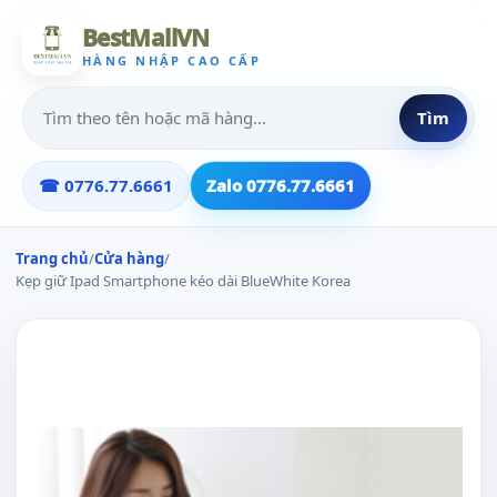
BestMallVN
HÀNG NHẬP CAO CẤP
Tìm
☎ 0776.77.6661
Zalo 0776.77.6661
Trang chủ
/
Cửa hàng
/
Kẹp giữ Ipad Smartphone kéo dài BlueWhite Korea