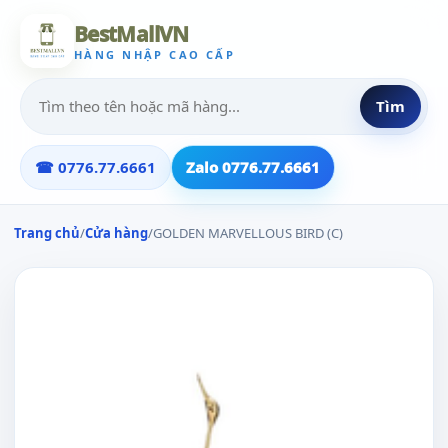
BestMallVN
HÀNG NHẬP CAO CẤP
Tìm
☎ 0776.77.6661
Zalo 0776.77.6661
Trang chủ
/
Cửa hàng
/
GOLDEN MARVELLOUS BIRD (C)