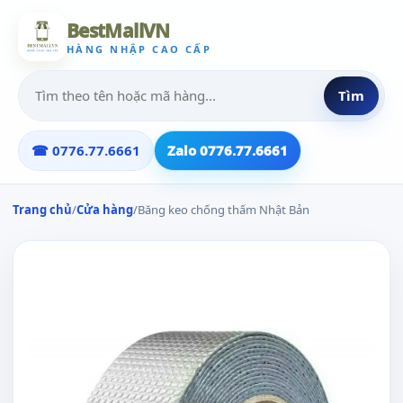
BestMallVN
HÀNG NHẬP CAO CẤP
Tìm
☎ 0776.77.6661
Zalo 0776.77.6661
Trang chủ
/
Cửa hàng
/
Băng keo chống thấm Nhật Bản