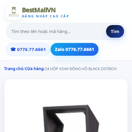
BestMallVN
HÀNG NHẬP CAO CẤP
Tìm
☎ 0776.77.6661
Zalo 0776.77.6661
Trang chủ
/
Cửa hàng
/
24 HỘP XOAY ĐỒNG HỒ BLACK OSTRICH